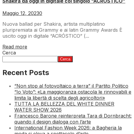
Shakira da oggi in digitale col singolo “ACRÓSTICO”
Maggio 12, 2023
0
Nuova ballad per Shakira, artista multiplatino
pluripremiata ai Grammy e ai latin Grammy Awards È
uscito oggi in digitale “ACRÓSTICO” (...
Read more
Cerca
Cerca
Recent Posts
“Non stop al fotovoltaico a terra” il Partito Politico
“Io Voto”: «La maggioranza ostacola le rinnovabili e
limita la libertà di scelta degli agricoltori»
TUTTA LA BELLEZZA DEL WHITE DINNER
WATER SHOW 2026
Francesco Barone reinterpreta Tara di Dornbracht:
quando il design dialoga con l’arte
International Fashion Week 2026: a Bagheria la
moda si eleva a spettacolo d’arte