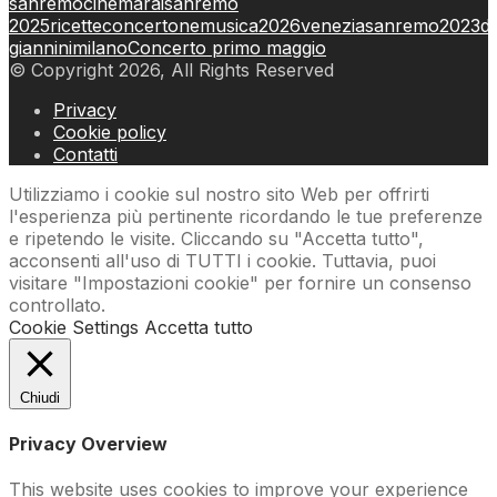
sanremo
cinema
rai
sanremo
2025
ricette
concertone
musica
2026
venezia
sanremo2023
de
giannini
milano
Concerto primo maggio
© Copyright 2026, All Rights Reserved
Privacy
Cookie policy
Contatti
Utilizziamo i cookie sul nostro sito Web per offrirti
l'esperienza più pertinente ricordando le tue preferenze
e ripetendo le visite. Cliccando su "Accetta tutto",
acconsenti all'uso di TUTTI i cookie. Tuttavia, puoi
visitare "Impostazioni cookie" per fornire un consenso
controllato.
Cookie Settings
Accetta tutto
Chiudi
Privacy Overview
This website uses cookies to improve your experience