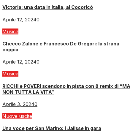
Victoria: una data in Italia, al Cocoricò
Aprile 12, 2024
0
Musica
Checco Zalone e Francesco De Gregori: la strana
coppia
Aprile 12, 2024
0
Musica
RICCHI e POVERI scendono in pista con 8 remix di “MA
NON TUTTA LA VITA”
Aprile 3, 2024
0
Nuove uscite
Una voce per San Marino: i Jalisse in gara