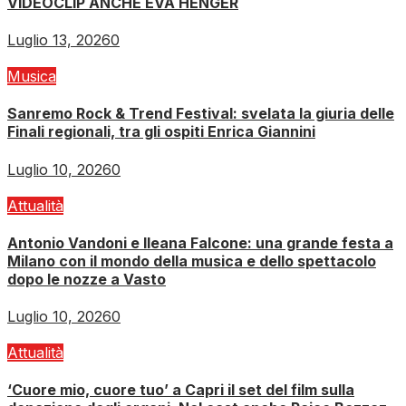
VIDEOCLIP ANCHE EVA HENGER
Luglio 13, 2026
0
Musica
Sanremo Rock & Trend Festival: svelata la giuria delle
Finali regionali, tra gli ospiti Enrica Giannini
Luglio 10, 2026
0
Attualità
Antonio Vandoni e Ileana Falcone: una grande festa a
Milano con il mondo della musica e dello spettacolo
dopo le nozze a Vasto
Luglio 10, 2026
0
Attualità
‘Cuore mio, cuore tuo’ a Capri il set del film sulla