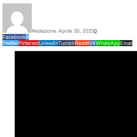
Redazione
Aprile 30, 2025
0
—
Facebook
X
Twitter
Pinterest
LinkedIn
Tumblr
Reddit
VK
WhatsApp
Email