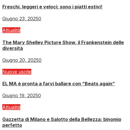
Freschi, leggeri e veloci: sono i piatti estivi!
Giugno 23, 2025
0
Attualità
The Mary Shelley Picture Show, il Frankenstein delle
diversità
Giugno 20, 2025
0
Nuove uscite
EL MA è pronta a farvi ballare con “Beats again”
Giugno 19, 2025
0
Attualità
Gazzetta di Milano e Salotto della Bellezza: binomio
perfetto